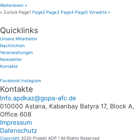
Weiterlesen »
« Zurück
Page
1
Page
2
Page
3
Page
4
Page
5
Vorwärts »
Quicklinks
Unsere Mitarbeiter
Nachrichten
Veranstaltungen
Newsletter
Kontakte
Facebook
Instagram
Kontakte
Info.apdkaz@gopa-afc.de
010000 Astana, Kabanbay Batyra 17, Block A,
Office 608
Impressum
Datenschutz
Copyright
2020 Projekt ADP | All Rights Reserved