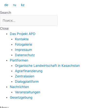
Zum
de
ru
kz
Inhalt
Search
springen
Close
Das Projekt APD
Kontakte
Fotogalerie
Impressum
Datenschutz
Plattformen
Organische Landwirtschaft in Kasachstan
Agrarfinanzierung
Zentralasien
Dialogplattform
Nachrichten
Veranstaltungen
Gesetzgebung
Menu