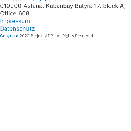
010000 Astana, Kabanbay Batyra 17, Block A,
Office 608
Impressum
Datenschutz
Copyright
2020 Projekt ADP | All Rights Reserved
We use cookies on our website to give you the most relevant
experience by remembering your preferences and repeat visits. By
clicking “Accept”, you consent to the use of ALL the cookies.
Cookie settings
ACCEPT
Manage consent
Schließen
Privacy Overview
This website uses cookies to improve your experience while you
navigate through the website. Out of these, the cookies that are