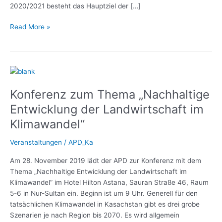
2020/2021 besteht das Hauptziel der […]
Read More »
Konferenz
zum
Konferenz zum Thema „Nachhaltige
Thema
„Nachhaltige
Entwicklung der Landwirtschaft im
Entwicklung
Klimawandel“
der
Landwirtschaft
Veranstaltungen
/
APD_Ka
im
Klimawandel“
Am 28. November 2019 lädt der APD zur Konferenz mit dem
Thema „Nachhaltige Entwicklung der Landwirtschaft im
Klimawandel” im Hotel Hilton Astana, Sauran Straße 46, Raum
5-6 in Nur-Sultan ein. Beginn ist um 9 Uhr. Generell für den
tatsächlichen Klimawandel in Kasachstan gibt es drei grobe
Szenarien je nach Region bis 2070. Es wird allgemein