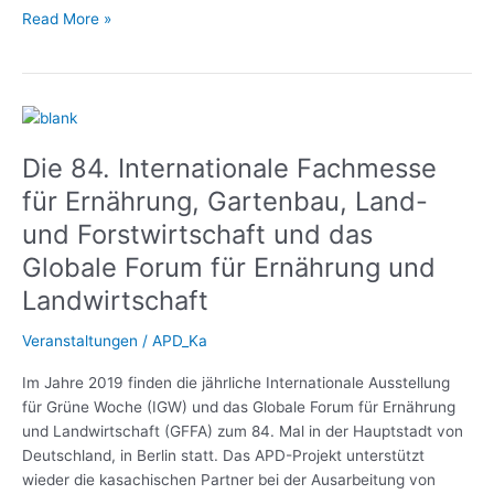
Read More »
Die
84.
Die 84. Internationale Fachmesse
Internationale
Fachmesse
für Ernährung, Gartenbau, Land-
für
und Forstwirtschaft und das
Ernährung,
Globale Forum für Ernährung und
Gartenbau,
Land-
Landwirtschaft
und
Forstwirtschaft
Veranstaltungen
/
APD_Ka
und
das
Im Jahre 2019 finden die jährliche Internationale Ausstellung
Globale
für Grüne Woche (IGW) und das Globale Forum für Ernährung
Forum
und Landwirtschaft (GFFA) zum 84. Mal in der Hauptstadt von
für
Deutschland, in Berlin statt. Das APD-Projekt unterstützt
Ernährung
wieder die kasachischen Partner bei der Ausarbeitung von