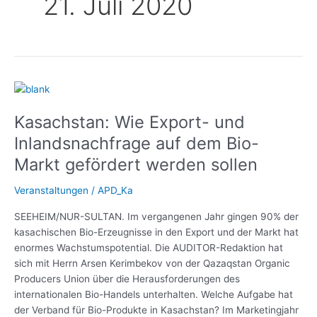
21. Juli 2020
Kasachstan:
Wie
Kasachstan: Wie Export- und
Export-
und
Inlandsnachfrage auf dem Bio-
Inlandsnachfrage
Markt gefördert werden sollen
auf
dem
Veranstaltungen
/
APD_Ka
Bio-
Markt
SEEHEIM/NUR-SULTAN. Im vergangenen Jahr gingen 90% der
gefördert
kasachischen Bio-Erzeugnisse in den Export und der Markt hat
werden
enormes Wachstumspotential. Die AUDITOR-Redaktion hat
sollen
sich mit Herrn Arsen Kerimbekov von der Qazaqstan Organic
Producers Union über die Herausforderungen des
internationalen Bio-Handels unterhalten. Welche Aufgabe hat
der Verband für Bio-Produkte in Kasachstan? Im Marketingjahr