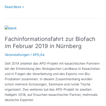
Read More »
Fachinformationsfahrt
zur
Fachinformationsfahrt zur Biofach
Biofach
im
im Februar 2019 in Nürnberg
Februar
2019
Veranstaltungen
/
APD_Ka
in
Seit 2014 arbeitet das APD-Projekt mit kasachischen Partnern
Nürnberg
bei der Entwicklung des ökologischen Landbaus in Kasachstan
und in Fragen der Verarbeitung und des Exports von Bio-
Produkten zusammen. In diesem Zusammenhang wurden
schon mehrere Schulungen, Seminare und runde Tische
organisiert. Des weiteren lud das APD-Projekt im zweiten
Halbjahr 2018, auf Ersuchen kasachischer Partner, mehrmals
deutsche Experten