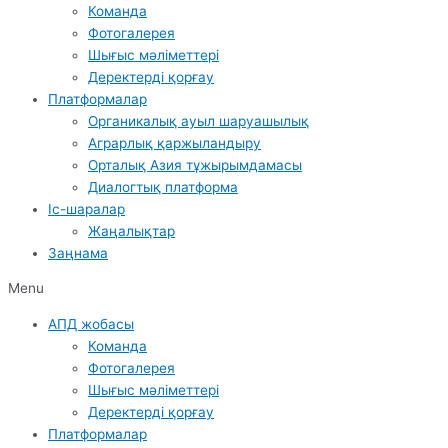
Команда
Фотогалерея
Шығыс мәліметтері
Деректерді қорғау
Платформалар
Органикалық ауыл шаруашылық
Аграрлық қаржыландыру
Орталық Азия тұжырымдамасы
Диалогтық платформа
Іс-шаралар
Жаңалықтар
Заңнама
Menu
АПД жобасы
Команда
Фотогалерея
Шығыс мәліметтері
Деректерді қорғау
Платформалар