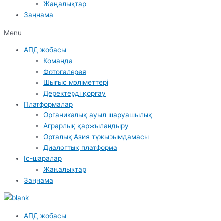
Жаңалықтар
Заңнама
Menu
АПД жобасы
Команда
Фотогалерея
Шығыс мәліметтері
Деректерді қорғау
Платформалар
Органикалық ауыл шаруашылық
Аграрлық қаржыландыру
Орталық Азия тұжырымдамасы
Диалогтық платформа
Іс-шаралар
Жаңалықтар
Заңнама
АПД жобасы