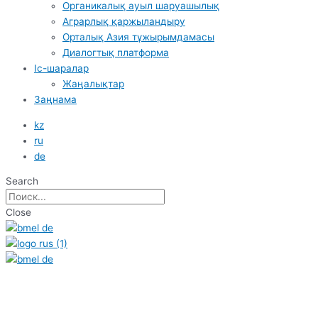
Органикалық ауыл шаруашылық
Аграрлық қаржыландыру
Орталық Азия тұжырымдамасы
Диалогтық платформа
Іс-шаралар
Жаңалықтар
Заңнама
kz
ru
de
Search
Close