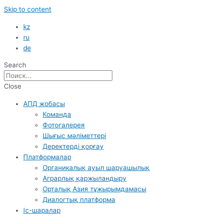
Skip to content
kz
ru
de
Search
Close
АПД жобасы
Команда
Фотогалерея
Шығыс мәліметтері
Деректерді қорғау
Платформалар
Органикалық ауыл шаруашылық
Аграрлық қаржыландыру
Орталық Азия тұжырымдамасы
Диалогтық платформа
Іс-шаралар