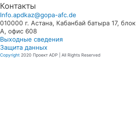
Контакты
Info.apdkaz@gopa-afc.de
010000 г. Астана, Кабанбай батыра 17, блок
А, офис 608
Выходные сведения
Защита данных
Copyright
2020 Проект ADP | All Rights Reserved
We use cookies on our website to give you the most relevant
experience by remembering your preferences and repeat visits. By
clicking “Accept”, you consent to the use of ALL the cookies.
Cookie settings
ACCEPT
Manage consent
Close
Privacy Overview
This website uses cookies to improve your experience while you