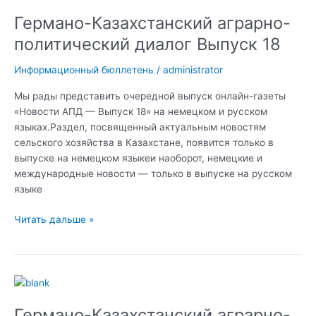
Казахстанский
Германо-Казахстанский аграрно-
аграрно-
политический
политический диалог Выпуск 18
диалог
Выпуск
Информационный бюллетень
/
administrator
18
Мы рады представить очередной выпуск онлайн-газеты
«Новости АПД — Выпуск 18» на немецком и русском
языках.Раздел, посвященный актуальным новостям
сельского хозяйства в Казахстане, появится только в
выпуске на немецком языкеи наоборот, немецкие и
международные новости — только в выпуске на русском
языке
Читать дальше »
Германо-
Казахстанский
Германо-Казахстанский аграрно-
аграрно-