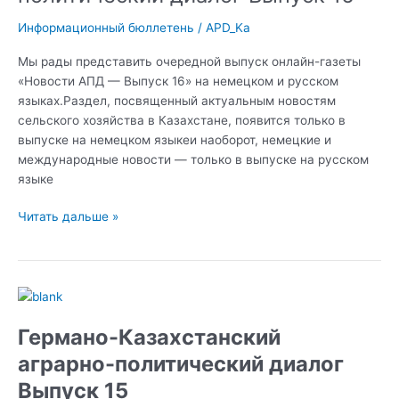
диалог
Выпуск
Информационный бюллетень
/
APD_Ka
16
Мы рады представить очередной выпуск онлайн-газеты
«Новости АПД — Выпуск 16» на немецком и русском
языках.Раздел, посвященный актуальным новостям
сельского хозяйства в Казахстане, появится только в
выпуске на немецком языкеи наоборот, немецкие и
международные новости — только в выпуске на русском
языке
Читать дальше »
Германо-
Казахстанский
Германо-Казахстанский
аграрно-
политический
аграрно-политический диалог
диалог
Выпуск 15
Выпуск