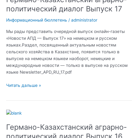
политический
политический диалог Выпуск 17
диалог
Выпуск
Информационный бюллетень
/
administrator
17
Мы рады представить очередной выпуск онлайн-газеты
«Новости АПД — Выпуск 17» на немецком и русском
языках.Раздел, посвященный актуальным новостям
сельского хозяйства в Казахстане, появится только в
выпуске на немецком языкеи наоборот, немецкие и
международные новости — только в выпуске на русском
языке Newsletter_APD_RU_17.pdf
Читать дальше »
Германо-
Казахстанский
Германо-Казахстанский аграрно-
аграрно-
политический
политический диалог Выпуск 16