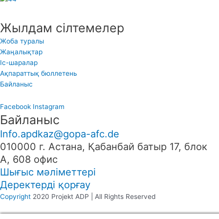
Жылдам сілтемелер
Жоба туралы
Жаңалықтар
Іс-шаралар
Ақпараттық бюллетень
Байланыс
Facebook
Instagram
Байланыс
Info.apdkaz@gopa-afc.de
010000 г. Астана, Қабанбай батыр 17, блок
А, 608 офис
Шығыс мәліметтері
Деректерді қорғау
Copyright
2020 Projekt ADP | All Rights Reserved