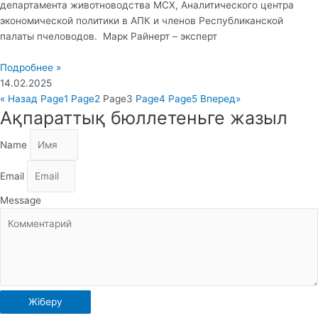
департамента животноводства МСХ, Аналитического центра
экономической политики в АПК и членов Республиканской
палаты пчеловодов. Марк Райнерт – эксперт
Подробнее »
14.02.2025
« Назад
Page
1
Page
2
Page
3
Page
4
Page
5
Вперед»
Ақпараттық бюллетеньге жазыл
Name
Email
Message
Жіберу