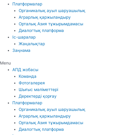
Платформалар
Органикалық ауыл шаруашылық
Аграрлық қаржыландыру
Орталық Азия тұжырымдамасы
Диалогтық платформа
Іс-шаралар
Жаңалықтар
Заңнама
Menu
АПД жобасы
Команда
Фотогалерея
Шығыс мәліметтері
Деректерді қорғау
Платформалар
Органикалық ауыл шаруашылық
Аграрлық қаржыландыру
Орталық Азия тұжырымдамасы
Диалогтық платформа