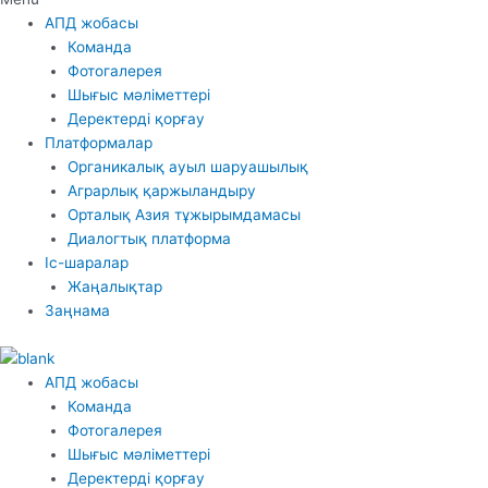
АПД жобасы
Команда
Фотогалерея
Шығыс мәліметтері
Деректерді қорғау
Платформалар
Органикалық ауыл шаруашылық
Аграрлық қаржыландыру
Орталық Азия тұжырымдамасы
Диалогтық платформа
Іс-шаралар
Жаңалықтар
Заңнама
АПД жобасы
Команда
Фотогалерея
Шығыс мәліметтері
Деректерді қорғау