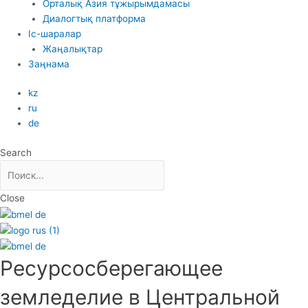
Орталық Азия тұжырымдамасы
Диалогтық платформа
Іс-шаралар
Жаңалықтар
Заңнама
kz
ru
de
Search
Close
Ресурсосберегающее
земледелие в Центральной