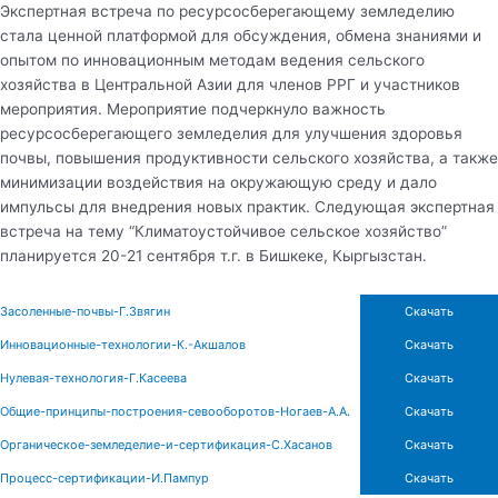
Экспертная встреча по ресурсосберегающему земледелию
стала ценной платформой для обсуждения, обмена знаниями и
опытом по инновационным методам ведения сельского
хозяйства в Центральной Азии для членов РРГ и участников
мероприятия. Мероприятие подчеркнуло важность
ресурсосберегающего земледелия для улучшения здоровья
почвы, повышения продуктивности сельского хозяйства, а также
минимизации воздействия на окружающую среду и дало
импульсы для внедрения новых практик. Следующая экспертная
встреча на тему “Климатоустойчивое сельское хозяйство”
планируется 20-21 сентября т.г. в Бишкеке, Кыргызстан.
Засоленные-почвы-Г.Звягин
Скачать
Инновационные-технологии-К.-Акшалов
Скачать
Нулевая-технология-Г.Касеева
Скачать
Общие-принципы-построения-севооборотов-Ногаев-А.А.
Скачать
Органическое-земледелие-и-сертификация-С.Хасанов
Скачать
Процесс-сертификации-И.Пампур
Скачать