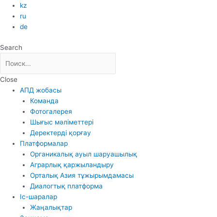
Skip
kz
to
ru
content
de
Search
Close
АПД жобасы
Команда
Фотогалерея
Шығыс мәліметтері
Деректерді қорғау
Платформалар
Органикалық ауыл шаруашылық
Аграрлық қаржыландыру
Орталық Азия тұжырымдамасы
Диалогтық платформа
Іс-шаралар
Жаңалықтар