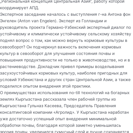
„Региональная концепция Центральная Азия“, работу которой
координирует АПД.
Экспертное заседание началось с выступления г-на Антона фон
Энгелен (Anton van Engelen). Эксперт из Голландии и
руководитель проекта Германо-Узбекский экспертный диалог по
устойчивому и климатически устойчивому сельскому хозяйству
поднял вопрос о том, как можно вернуть кормовые культуры в
севооборот? Он подчеркнул важность включения кормовых
культур в севооборот для улучшения состояния почвы и
повышения продуктивности не только в животноводстве, но и в
растениеводстве. Докладчик привел примеры возделывания
засухоустойчивых кормовых культур, наиболее пригодных для
условий Узбекистана и других стран Центральной Азии, а также
поделился опытом внедрения этой практики.
О преимуществах использования no-till технологий на богарных
землях Кыргызстана рассказала член рабочей группы из
Кыргызстана Гульназ Касеева, Председатель Правления
консалтинговой компании «Агролид». У Кыргызстана наработан
уже достаточно успешный опыт внедрения минимальной
обработки почвы, благодаря которой заметно уменьшилась
эрозия почвы, увеличился гумусный слой и лучше сохраняется