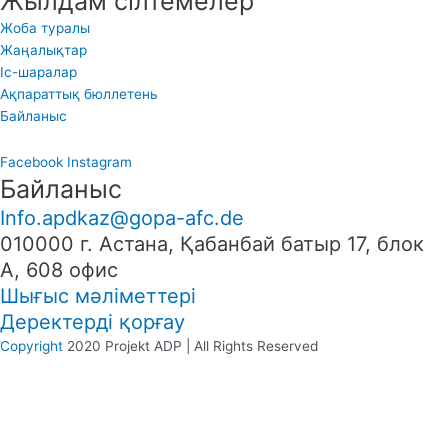
Жылдам сілтемелер
Жоба туралы
Жаңалықтар
Іс-шаралар
Ақпараттық бюллетень
Байланыс
Facebook
Instagram
Байланыс
Info.apdkaz@gopa-afc.de
010000 г. Астана, Қабанбай батыр 17, блок
А, 608 офис
Шығыс мәліметтері
Деректерді қорғау
Copyright
2020 Projekt ADP | All Rights Reserved
We use cookies on our website to give you the most relevant
experience by remembering your preferences and repeat visits. By
clicking “Accept”, you consent to the use of ALL the cookies.