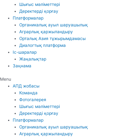
Шығыс мәліметтері
Деректерді қорғау
Платформалар
Органикалық ауыл шаруашылық
Аграрлық қаржыландыру
Орталық Азия тұжырымдамасы
Диалогтық платформа
Іс-шаралар
Жаңалықтар
Заңнама
Menu
АПД жобасы
Команда
Фотогалерея
Шығыс мәліметтері
Деректерді қорғау
Платформалар
Органикалық ауыл шаруашылық
Аграрлық қаржыландыру