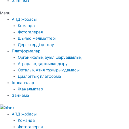
Заңнама
Menu
АПД жобасы
Команда
Фотогалерея
Шығыс мәліметтері
Деректерді қорғау
Платформалар
Органикалық ауыл шаруашылық
Аграрлық қаржыландыру
Орталық Азия тұжырымдамасы
Диалогтық платформа
Іс-шаралар
Жаңалықтар
Заңнама
АПД жобасы
Команда
Фотогалерея