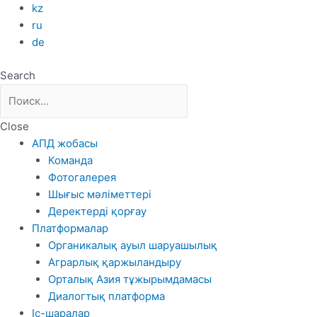
Skip
kz
to
ru
content
de
Search
Close
АПД жобасы
Команда
Фотогалерея
Шығыс мәліметтері
Деректерді қорғау
Платформалар
Органикалық ауыл шаруашылық
Аграрлық қаржыландыру
Орталық Азия тұжырымдамасы
Диалогтық платформа
Іс-шаралар