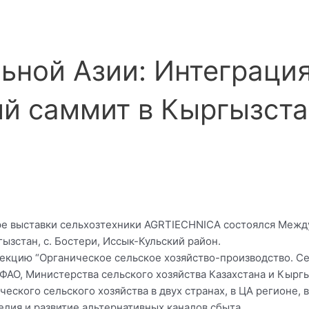
льной Азии: Интеграци
й саммит в Кыргызстан
ире выставки сельхозтехники AGRTIECHNICA состоялся Межд
ызстан, с. Бостери, Иссык-Кульский район.
кцию “Органическое сельское хозяйство-производство. Сер
 ФАО, Министерства сельского хозяйства Казахстана и Кырг
еского сельского хозяйства в двух странах, в ЦА регионе
елия и развитие альтернативных каналов сбыта.