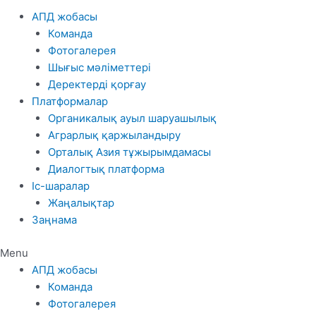
АПД жобасы
Команда
Фотогалерея
Шығыс мәліметтері
Деректерді қорғау
Платформалар
Органикалық ауыл шаруашылық
Аграрлық қаржыландыру
Орталық Азия тұжырымдамасы
Диалогтық платформа
Іс-шаралар
Жаңалықтар
Заңнама
Menu
АПД жобасы
Команда
Фотогалерея