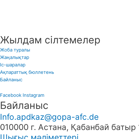
Жылдам сілтемелер
Жоба туралы
Жаңалықтар
Іс-шаралар
Ақпараттық бюллетень
Байланыс
Facebook
Instagram
Байланыс
Info.apdkaz@gopa-afc.de
010000 г. Астана, Қабанбай батыр 
Шығыс мәліметтері