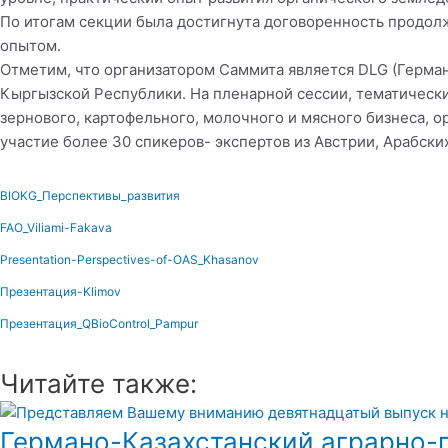
По итогам секции была достигнута договоренность продол
опытом.
Отметим, что организатором Саммита является DLG (Герма
Кыргызской Республики. На пленарной сессии, тематически
зернового, картофельного, молочного и мясного бизнеса, 
участие более 30 спикеров- экспертов из Австрии, Арабских
BIOKG_Перспективы_развития
FAO_Viliami-Fakava
Presentation-Perspectives-of-OAS_Khasanov
Презентация-Klimov
Презентация_QBioControl_Pampur
Читайте также:
Германо-Казахстанский аграрно-п