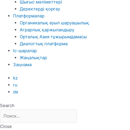
Шығыс мәліметтері
Деректерді қорғау
Платформалар
Органикалық ауыл шаруашылық
Аграрлық қаржыландыру
Орталық Азия тұжырымдамасы
Диалогтық платформа
Іс-шаралар
Жаңалықтар
Заңнама
kz
ru
de
Search
Close