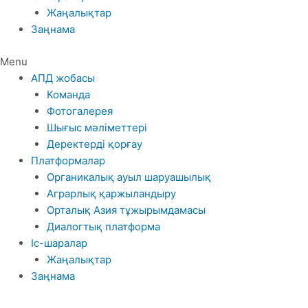
Жаңалықтар
Заңнама
Menu
АПД жобасы
Команда
Фотогалерея
Шығыс мәліметтері
Деректерді қорғау
Платформалар
Органикалық ауыл шаруашылық
Аграрлық қаржыландыру
Орталық Азия тұжырымдамасы
Диалогтық платформа
Іс-шаралар
Жаңалықтар
Заңнама