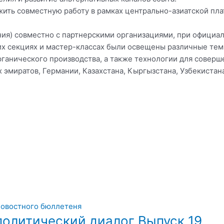
жить совместную работу в рамках центрально-азиатской пл
ния) совместно с партнерскими организациями, при официа
х секциях и мастер-классах были освещены различные темы
органического производства, а также технологии для совер
 эмиратов, Германии, Казахстана, Кыргызстана, Узбекистана
олитический диалог Выпуск 19